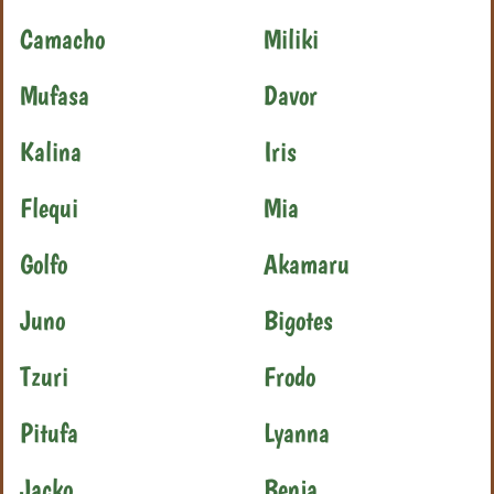
Camacho
Miliki
Mufasa
Davor
Kalina
Iris
Flequi
Mia
Golfo
Akamaru
Juno
Bigotes
Tzuri
Frodo
Pitufa
Lyanna
Jacko
Benja