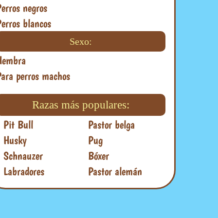
Perros negros
Perros blancos
Sexo:
Hembra
Para perros machos
Razas más populares:
Pit Bull
Pastor belga
Husky
Pug
Schnauzer
Bóxer
Labradores
Pastor alemán