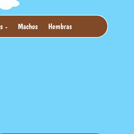
as
Machos
Hembras