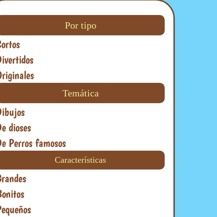
Por tipo
Cortos
ivertidos
riginales
Temática
Dibujos
e dioses
De Perros famosos
Características
Grandes
Bonitos
Pequeños