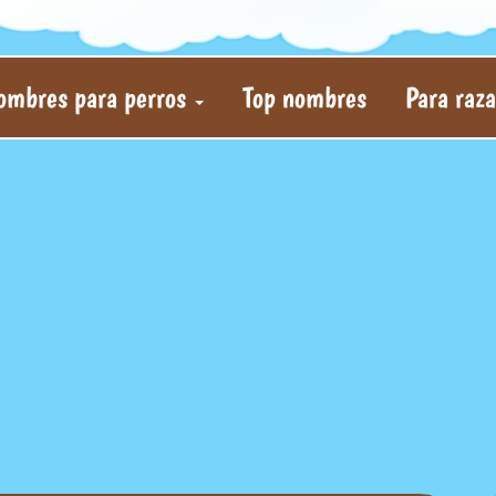
ombres para perros
Top nombres
Para raz