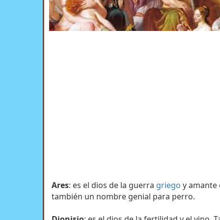
Ares
: es el dios de la guerra
griego
y amante 
también un nombre genial para perro.
Dionisio
: es el dios de la fertilidad y el vin