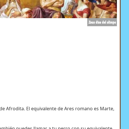
Zeus dios del olimpo
de Afrodita. El equivalente de Ares romano es Marte,
o. También puedes llamar a tu perro con su equivalente