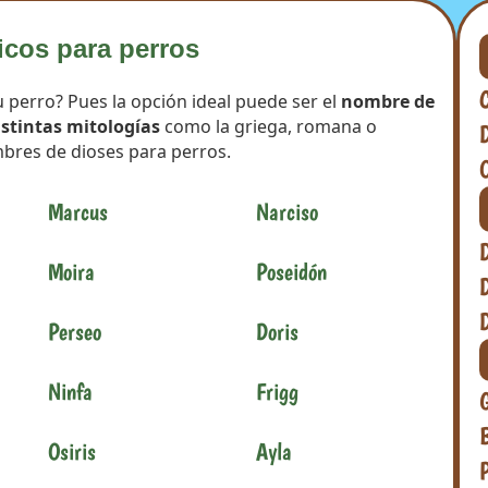
icos para perros
 perro? Pues la opción ideal puede ser el
nombre de
istintas mitologías
como la griega, romana o
D
bres de dioses para perros.
O
Marcus
Narciso
Moira
Poseidón
D
Perseo
Doris
Ninfa
Frigg
Osiris
Ayla