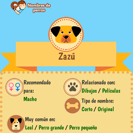
Zazú
Recomendado
Relacionado con:
para:
Dibujos
/
Películas
Macho
Tipo de nombre:
Corto
/
Original
Muy común en:
Leal
/
Perro grande
/
Perro pequeño